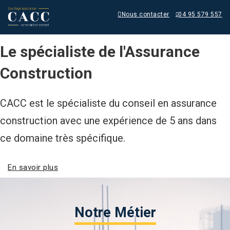
Nous contacter
04 95 579 557
Le spécialiste de l'Assurance
Construction
CACC est le spécialiste du conseil en assurance
CACC est le spécialiste du conseil en assurance
CACC est le spécialiste du conseil en assurance
construction avec une expérience de 5 ans dans
construction avec une expérience de 5 ans dans
construction avec une expérience de 5 ans dans
ce domaine très spécifique.
ce domaine très spécifique.
ce domaine très spécifique.
En savoir plus
Notre Métier